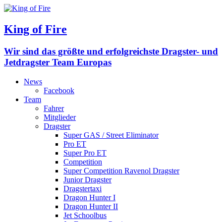
King of Fire
Wir sind das größte und erfolgreichste Dragster- und
Jetdragster Team Europas
News
Facebook
Team
Fahrer
Mitglieder
Dragster
Super GAS / Street Eliminator
Pro ET
Super Pro ET
Competition
Super Competition Ravenol Dragster
Junior Dragster
Dragstertaxi
Dragon Hunter I
Dragon Hunter II
Jet Schoolbus