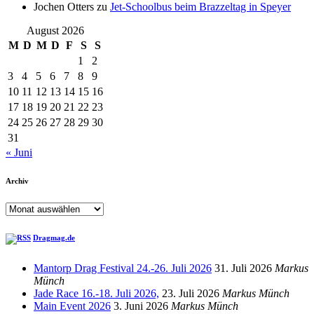
Jochen Otters
zu
Jet-Schoolbus beim Brazzeltag in Speyer
August 2026
M
D
M
D
F
S
S
1
2
3
4
5
6
7
8
9
10
11
12
13
14
15
16
17
18
19
20
21
22
23
24
25
26
27
28
29
30
31
« Juni
Archiv
Archiv
Dragmag.de
Mantorp Drag Festival 24.-26. Juli 2026
31. Juli 2026
Markus
Münch
Jade Race 16.-18. Juli 2026,
23. Juli 2026
Markus Münch
Main Event 2026
3. Juni 2026
Markus Münch