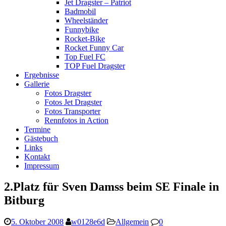
Jet Dragster – Patriot
Badmobil
Wheelständer
Funnybike
Rocket-Bike
Rocket Funny Car
Top Fuel FC
TOP Fuel Dragster
Ergebnisse
Gallerie
Fotos Dragster
Fotos Jet Dragster
Fotos Transporter
Rennfotos in Action
Termine
Gästebuch
Links
Kontakt
Impressum
2.Platz für Sven Damss beim SE Finale in
Bitburg
5. Oktober 2008
w0128e6d
Allgemein
0