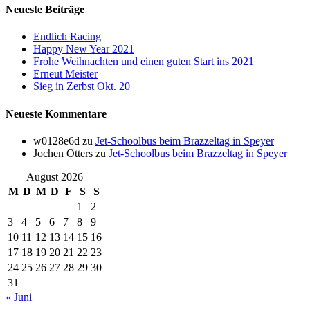
Neueste Beiträge
Endlich Racing
Happy New Year 2021
Frohe Weihnachten und einen guten Start ins 2021
Erneut Meister
Sieg in Zerbst Okt. 20
Neueste Kommentare
w0128e6d
zu
Jet-Schoolbus beim Brazzeltag in Speyer
Jochen Otters
zu
Jet-Schoolbus beim Brazzeltag in Speyer
August 2026
M
D
M
D
F
S
S
1
2
3
4
5
6
7
8
9
10
11
12
13
14
15
16
17
18
19
20
21
22
23
24
25
26
27
28
29
30
31
« Juni