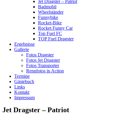
Jet Dragster – Patriot
Badmobil
Wheelständer
Funnybike
Rocket-Bike
Rocket Funny Car
Top Fuel FC
TOP Fuel Dragster
Ergebnisse
Gallerie
Fotos Dragster
Fotos Jet Dragster
Fotos Transporter
Rennfotos in Action
Termine
Gästebuch
Links
Kontakt
Impressum
Jet Dragster – Patriot