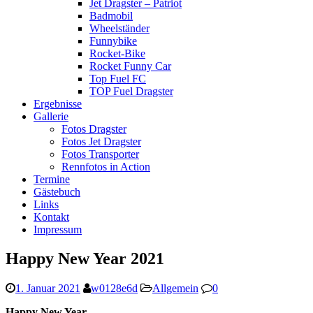
Jet Dragster – Patriot
Badmobil
Wheelständer
Funnybike
Rocket-Bike
Rocket Funny Car
Top Fuel FC
TOP Fuel Dragster
Ergebnisse
Gallerie
Fotos Dragster
Fotos Jet Dragster
Fotos Transporter
Rennfotos in Action
Termine
Gästebuch
Links
Kontakt
Impressum
Happy New Year 2021
1. Januar 2021
w0128e6d
Allgemein
0
Happy New Year