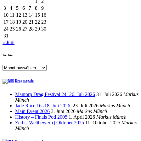
1
2
3
4
5
6
7
8
9
10
11
12
13
14
15
16
17
18
19
20
21
22
23
24
25
26
27
28
29
30
31
« Juni
Archiv
Archiv
Dragmag.de
Mantorp Drag Festival 24.-26. Juli 2026
31. Juli 2026
Markus
Münch
Jade Race 16.-18. Juli 2026,
23. Juli 2026
Markus Münch
Main Event 2026
3. Juni 2026
Markus Münch
History – Finals Pod 2005
1. April 2026
Markus Münch
Zerbst Wettbewerb | Oktober 2025
11. Oktober 2025
Markus
Münch