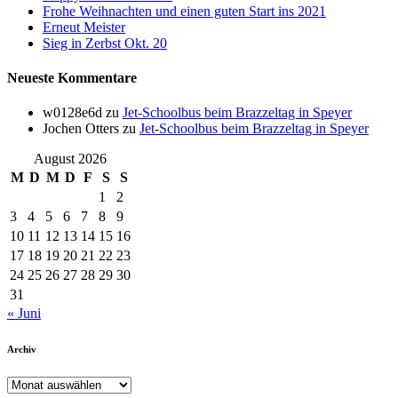
Frohe Weihnachten und einen guten Start ins 2021
Erneut Meister
Sieg in Zerbst Okt. 20
Neueste Kommentare
w0128e6d
zu
Jet-Schoolbus beim Brazzeltag in Speyer
Jochen Otters
zu
Jet-Schoolbus beim Brazzeltag in Speyer
August 2026
M
D
M
D
F
S
S
1
2
3
4
5
6
7
8
9
10
11
12
13
14
15
16
17
18
19
20
21
22
23
24
25
26
27
28
29
30
31
« Juni
Archiv
Archiv