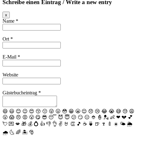
Schreibe einen Eintrag / Write a new entry
Dieses
x
Formular
Name *
ausblenden
Ort *
E-Mail *
Website
Gästebucheintrag *
😄
😃
😊
😉
😍
😚
😗
😜
😛
😳
😁
😬
😌
😞
😢
😂
😭
😅
😓
😩
😮
😱
😠
😡
😤
😋
😎
😴
😈
😇
😕
😏
😑
👲
👮
💂
👶
❤
💔
💕
💘
💌
💋
🎁
💰
💍
👍
👎
👌
✌️
🤘
👏
🎵
☕️
🍵
🍺
🍷
🍼
☀️
🌤
🌦
🌧
🌜
🌈
🏝
🎅