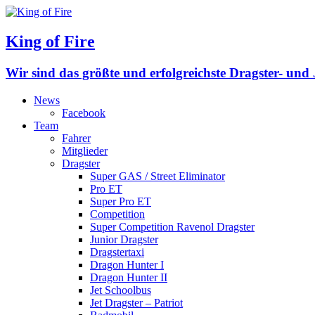
King of Fire
Wir sind das größte und erfolgreichste Dragster- un
News
Facebook
Team
Fahrer
Mitglieder
Dragster
Super GAS / Street Eliminator
Pro ET
Super Pro ET
Competition
Super Competition Ravenol Dragster
Junior Dragster
Dragstertaxi
Dragon Hunter I
Dragon Hunter II
Jet Schoolbus
Jet Dragster – Patriot