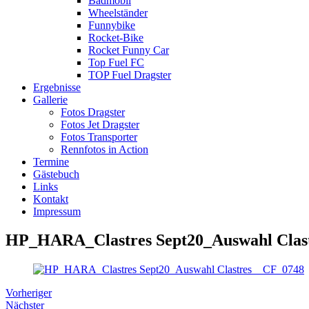
Badmobil
Wheelständer
Funnybike
Rocket-Bike
Rocket Funny Car
Top Fuel FC
TOP Fuel Dragster
Ergebnisse
Gallerie
Fotos Dragster
Fotos Jet Dragster
Fotos Transporter
Rennfotos in Action
Termine
Gästebuch
Links
Kontakt
Impressum
HP_HARA_Clastres Sept20_Auswahl Clas
Vorheriger
Nächster