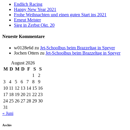
Endlich Racing
Happy New Year 2021
Frohe Weihnachten und einen guten Start ins 2021
Erneut Meister
Sieg in Zerbst Okt. 20
Neueste Kommentare
w0128e6d
zu
Jet-Schoolbus beim Brazzeltag in Speyer
Jochen Otters
zu
Jet-Schoolbus beim Brazzeltag in Speyer
August 2026
M
D
M
D
F
S
S
1
2
3
4
5
6
7
8
9
10
11
12
13
14
15
16
17
18
19
20
21
22
23
24
25
26
27
28
29
30
31
« Juni
Archiv