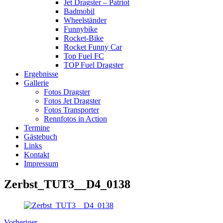
Jet Dragster – Patriot
Badmobil
Wheelständer
Funnybike
Rocket-Bike
Rocket Funny Car
Top Fuel FC
TOP Fuel Dragster
Ergebnisse
Gallerie
Fotos Dragster
Fotos Jet Dragster
Fotos Transporter
Rennfotos in Action
Termine
Gästebuch
Links
Kontakt
Impressum
Zerbst_TUT3__D4_0138
Vorheriger