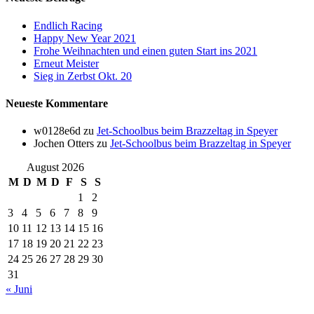
Endlich Racing
Happy New Year 2021
Frohe Weihnachten und einen guten Start ins 2021
Erneut Meister
Sieg in Zerbst Okt. 20
Neueste Kommentare
w0128e6d
zu
Jet-Schoolbus beim Brazzeltag in Speyer
Jochen Otters
zu
Jet-Schoolbus beim Brazzeltag in Speyer
August 2026
M
D
M
D
F
S
S
1
2
3
4
5
6
7
8
9
10
11
12
13
14
15
16
17
18
19
20
21
22
23
24
25
26
27
28
29
30
31
« Juni