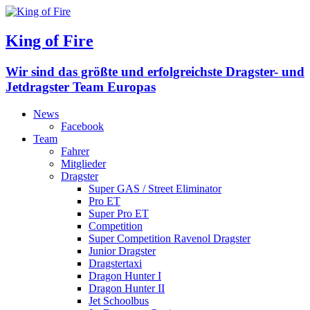
King of Fire
Wir sind das größte und erfolgreichste Dragster- und
Jetdragster Team Europas
News
Facebook
Team
Fahrer
Mitglieder
Dragster
Super GAS / Street Eliminator
Pro ET
Super Pro ET
Competition
Super Competition Ravenol Dragster
Junior Dragster
Dragstertaxi
Dragon Hunter I
Dragon Hunter II
Jet Schoolbus