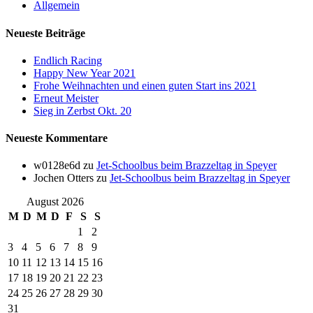
Allgemein
Neueste Beiträge
Endlich Racing
Happy New Year 2021
Frohe Weihnachten und einen guten Start ins 2021
Erneut Meister
Sieg in Zerbst Okt. 20
Neueste Kommentare
w0128e6d
zu
Jet-Schoolbus beim Brazzeltag in Speyer
Jochen Otters
zu
Jet-Schoolbus beim Brazzeltag in Speyer
August 2026
M
D
M
D
F
S
S
1
2
3
4
5
6
7
8
9
10
11
12
13
14
15
16
17
18
19
20
21
22
23
24
25
26
27
28
29
30
31