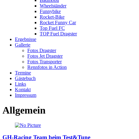
Badmobil
Wheelständer
Funnybike
Rocket-Bike
Rocket Funny Car
Top Fuel FC
TOP Fuel Dragster
Ergebnisse
Gallerie
Fotos Dragster
Fotos Jet Dragster
Fotos Transporter
Rennfotos in Action
Termine
Gästebuch
Links
Kontakt
Impressum
Allgemein
GH-Racing Team beim Test&Tune