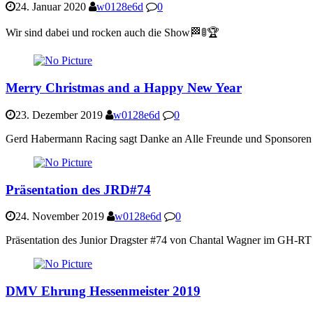
24. Januar 2020
w0128e6d
0
Wir sind dabei und rocken auch die Show🏁🚦🏆
Merry Christmas and a Happy New Year
23. Dezember 2019
w0128e6d
0
Gerd Habermann Racing sagt Danke an Alle Freunde und Sponsoren
Präsentation des JRD#74
24. November 2019
w0128e6d
0
Präsentation des Junior Dragster #74 von Chantal Wagner im GH-RT 
DMV Ehrung Hessenmeister 2019