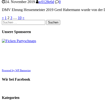
24. November 2019
w0128e6d
0
DMV Ehrung Hessenmeister 2019 Gerd Habermann wurde von der DM
Beitragsnavigation
«
1
2
3
…
10
»
Suchen
nach:
Unsere Sponsoren
Powered by WP Bannerize
Wir bei Facebook
Kategorien