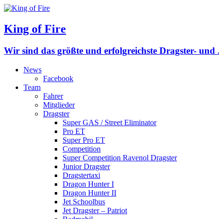
King of Fire
Wir sind das größte und erfolgreichste Dragster- un
News
Facebook
Team
Fahrer
Mitglieder
Dragster
Super GAS / Street Eliminator
Pro ET
Super Pro ET
Competition
Super Competition Ravenol Dragster
Junior Dragster
Dragstertaxi
Dragon Hunter I
Dragon Hunter II
Jet Schoolbus
Jet Dragster – Patriot